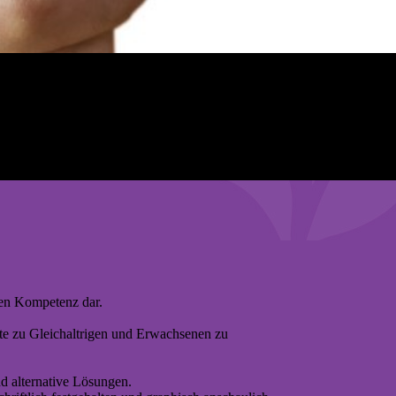
len Kompetenz dar.
kte zu Gleichaltrigen und Erwachsenen zu
d alternative Lösungen.